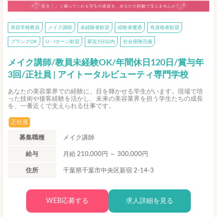
美容学校教員
メイク講師
未経験者歓迎
経験者優遇
有資格者歓迎
ブランクOK
U・Iターン歓迎
駅近5分以内
社会保険完備
メイク講師/教員未経験OK/年間休日120日/賞与年
3回/正社員 | アイトータルビューティ専門学校
あなたの美容業界での経験に、目を輝かせる学生がいます。現場で培
った技術や接客経験を活かし、未来の美容業界を担う学生たちの成長
を、一番近くで支えられる仕事です。
正社員
募集職種
メイク講師
給与
月給 210,000円 ～ 300,000円
住所
千葉県千葉市中央区新宿 2-14-3
WEB応募する
求人詳細を見る