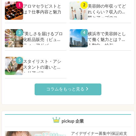
1
2
アロマセラピストと
美容師の年収ってど
は？仕事内容と魅力
れくらい？収入の実
態とアップのコ...
3
4
“美しさを届けるプロ
横浜市で美容師とし
化粧品販売（ビュー
て働く魅力とは？求
ティーアドバ...
人動向・給与・...
5
スタイリスト・アシ
スタントの違いとキ
ャリアパス
コラムをもっと見る
pickup 企業
アイデザイナー募集中|保証給支