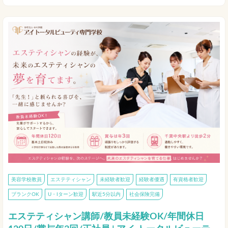
美容学校教員
エステティシャン
未経験者歓迎
経験者優遇
有資格者歓迎
ブランクOK
U・Iターン歓迎
駅近5分以内
社会保険完備
エステティシャン講師/教員未経験OK/年間休日