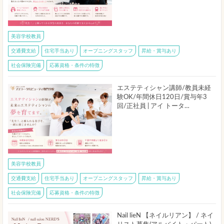
美容学校教員
交通費支給
住宅手当あり
オープニングスタッフ
昇給・賞与あり
社会保険完備
応募資格・条件の特徴
エステティシャン講師/教員未経
験OK/年間休日120日/賞与年3
回/正社員 | アイ トータ…
美容学校教員
交通費支給
住宅手当あり
オープニングスタッフ
昇給・賞与あり
社会保険完備
応募資格・条件の特徴
Nail lieN 【ネイルリアン】 / ネイ