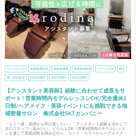
アシスタント
未経験者歓迎
経験者優遇
有資格者歓迎
ブランクOK
新卒
第二新卒歓迎
20代活躍中
30代活躍中
40代活躍中
【アシスタント美容師】経験に合わせて成長をサ
ポート ! 営業時間内モデルレッスンOK/完全週休2
日制/ヘアメイク ･ 美容イベントにも挑戦できる地
域密着サロン 株式会社SKTカンパニー
「もう一度、基礎から学び直したい」「アシスタント経験を活かして
次のステップへ進みたい」どちらもOK！営業時間内のモデルレッス
ンを通じて実践経験を積みながら、カット・カラーからヘアメイク・