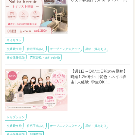
リスト募集(アルバイト・パート)
ネイリスト
交通費支給
住宅手当あり
オープニングスタッフ
昇給・賞与あり
社会保険完備
応募資格・条件の特徴
【週1日～OK/土日祝のみ勤務】
時給1,250円～ | 髪色・ネイル自
由 | 未経験･学生OK ! …
レセプション
交通費支給
住宅手当あり
オープニングスタッフ
昇給・賞与あり
社会保険完備
制服貸与