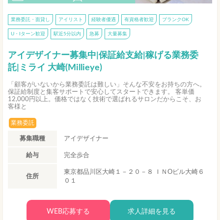
業務委託・面貸し
アイリスト
経験者優遇
有資格者歓迎
ブランクOK
U・Iターン歓迎
駅近5分以内
急募
大量募集
アイデザイナー募集中|保証給支給|稼げる業務委
託|ミライ 大崎(Millieye)
「顧客がいないから業務委託は難しい」そんな不安をお持ちの方へ。
保証給制度と集客サポートで安心してスタートできます。 客単価
12,000円以上。価格ではなく技術で選ばれるサロンだからこそ、お
客様と
業務委託
募集職種
アイデザイナー
給与
完全歩合
東京都品川区大崎１－２０－８ ＩＮOビル大崎６
住所
０１
WEB応募する
求人詳細を見る