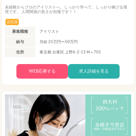
未経験からプロのアイリストへ。しっかり学べて、しっかり稼げる環
境です。 人間関係の良さが自慢です！！
正社員
募集職種
アイリスト
給与
月給 25万円〜50万円
住所
東京都 台東区 上野6-2-13 Ⅿ＋701
WEB応募する
求人詳細を見る