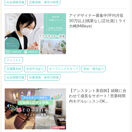
社会保険完備
応募資格・条件の特徴
アイデザイナー募集中|平均月収
30万以上|残業なし|正社員|ミライ
大崎(Millieye)
アイリスト
交通費支給
住宅手当あり
オープニングスタッフ
昇給・賞与あり
社会保険完備
応募資格・条件の特徴
【アシスタント美容師】経験に合
わせて成長をサポート ! 営業時間
内モデルレッスンOK…