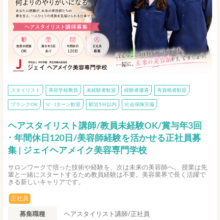
スタイリスト
美容学校教員
未経験者歓迎
経験者優遇
有資格者歓迎
ブランクOK
U・Iターン歓迎
駅近5分以内
社会保険完備
ヘアスタイリスト講師/教員未経験OK/賞与年3回
･ 年間休日120日/美容師経験を活かせる正社員募
集 | ジェイヘアメイク美容専門学校
サロンワークで培った技術や経験を、次は未来の美容師へ。 授業は先
輩と一緒にスタートするため教員経験は不要。美容業界で長く活躍で
きる新しいキャリアです。
正社員
募集職種
ヘアスタイリスト講師/正社員