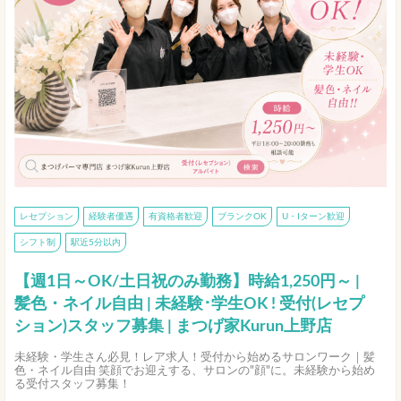
レセプション
経験者優遇
有資格者歓迎
ブランクOK
U・Iターン歓迎
シフト制
駅近5分以内
【週1日～OK/土日祝のみ勤務】時給1,250円～ |
髪色・ネイル自由 | 未経験･学生OK ! 受付(レセプ
ション)スタッフ募集 | まつげ家Kurun上野店
未経験・学生さん必見！レア求人！受付から始めるサロンワーク｜髪
色・ネイル自由 笑顔でお迎えする、サロンの"顔"に。未経験から始め
る受付スタッフ募集！