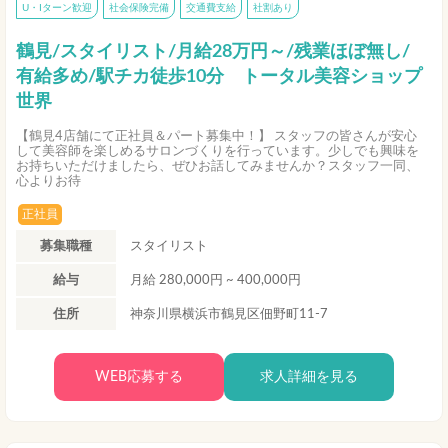
U・Iターン歓迎
社会保険完備
交通費支給
社割あり
鶴見/スタイリスト/月給28万円～/残業ほぼ無し/
有給多め/駅チカ徒歩10分 トータル美容ショップ
世界
【鶴見4店舗にて正社員＆パート募集中！】 スタッフの皆さんが安心
して美容師を楽しめるサロンづくりを行っています。少しでも興味を
お持ちいただけましたら、ぜひお話してみませんか？スタッフ一同、
心よりお待
正社員
募集職種
スタイリスト
給与
月給 280,000円 ~ 400,000円
住所
神奈川県横浜市鶴見区佃野町11-7
WEB応募する
求人詳細を見る