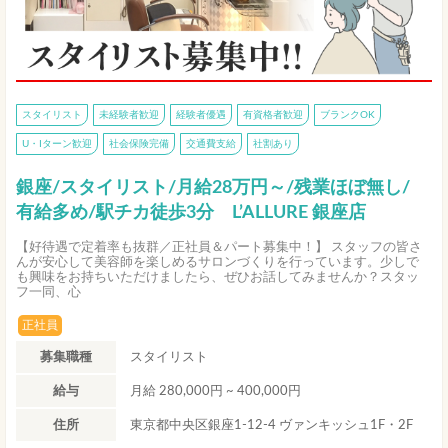
スタイリスト
未経験者歓迎
経験者優遇
有資格者歓迎
ブランクOK
U・Iターン歓迎
社会保険完備
交通費支給
社割あり
銀座/スタイリスト/月給28万円～/残業ほぼ無し/
有給多め/駅チカ徒歩3分 L’ALLURE 銀座店
【好待遇で定着率も抜群／正社員＆パート募集中！】 スタッフの皆さ
んが安心して美容師を楽しめるサロンづくりを行っています。少しで
も興味をお持ちいただけましたら、ぜひお話してみませんか？スタッ
フ一同、心
正社員
募集職種
スタイリスト
給与
月給 280,000円 ~ 400,000円
住所
東京都中央区銀座1-12-4 ヴァンキッシュ1F・2F