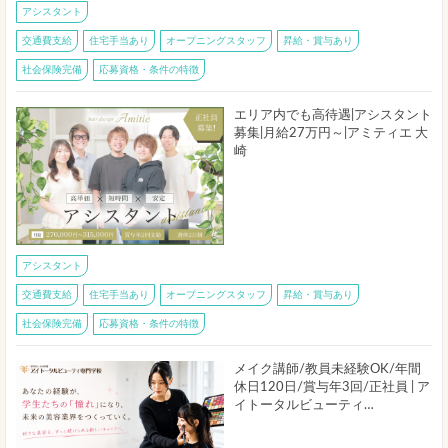
アシスタント
交通費支給
住宅手当あり
オープニングスタッフ
昇給・賞与あり
社会保険完備
応募資格・条件の特徴
エリア内でも高待遇|アシスタント
募集|月給27万円～|アミティエ 大
崎
アシスタント
交通費支給
住宅手当あり
オープニングスタッフ
昇給・賞与あり
社会保険完備
応募資格・条件の特徴
メイク講師/教員未経験OK/年間
休日120日/賞与年3回/正社員 | ア
イトータルビューティ…