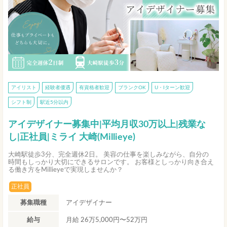
アイリスト
経験者優遇
有資格者歓迎
ブランクOK
U・Iターン歓迎
シフト制
駅近5分以内
アイデザイナー募集中|平均月収30万以上|残業な
し|正社員|ミライ 大崎(Millieye)
大崎駅徒歩3分、完全週休2日。 美容の仕事を楽しみながら、自分の
時間もしっかり大切にできるサロンです。 お客様としっかり向き合え
る働き方をMillieyeで実現しませんか？
正社員
募集職種
アイデザイナー
給与
月給 26万5,000円〜52万円