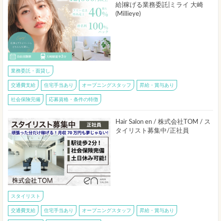
給|稼げる業務委託|ミライ 大崎
(Millieye)
業務委託・面貸し
交通費支給
住宅手当あり
オープニングスタッフ
昇給・賞与あり
社会保険完備
応募資格・条件の特徴
Hair Salon en / 株式会社TOM / ス
タイリスト募集中/正社員
スタイリスト
交通費支給
住宅手当あり
オープニングスタッフ
昇給・賞与あり