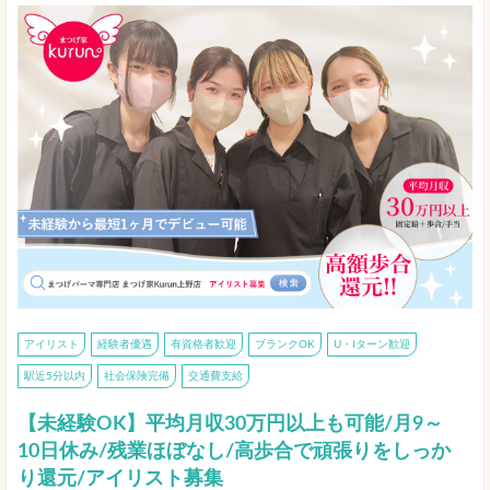
アイリスト
経験者優遇
有資格者歓迎
ブランクOK
U・Iターン歓迎
駅近5分以内
社会保険完備
交通費支給
【未経験OK】平均月収30万円以上も可能/月9～
10日休み/残業ほぼなし/高歩合で頑張りをしっか
り還元/アイリスト募集