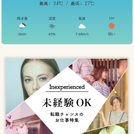
最高: 34℃ / 最低: 27℃
UV
降水量
湿度
風速
弱い
0mm
65%
7.68m/s