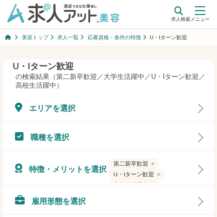
コ
ナ
ン
ビ
求人検索
メニュー
テ
ゲ
ン
ー
美容トップ
求人一覧
応募資格・条件の特徴
U・Iターン歓迎
ツ
シ
へ
ョ
ス
ン
コ
ナ
キ
に
U・Iターン歓迎
ン
ビ
ッ
移
求人一覧
の検索結果（第二新卒歓迎／大学生活躍中／U・Iターン歓迎／
テ
ゲ
プ
動
高校生活躍中）
ン
ー
ツ
シ
最近見た求人
へ
ョ
エリアを選択
ス
ン
キ
に
転職辞典
ッ
移
職種を選択
プ
動
業種を変更
第二新卒歓迎
×
特徴・メリットを選択
U・Iターン歓迎
×
ログイン
高校生活躍中
×
大学生活躍中
×
お問い合わせ
雇用形態を選択