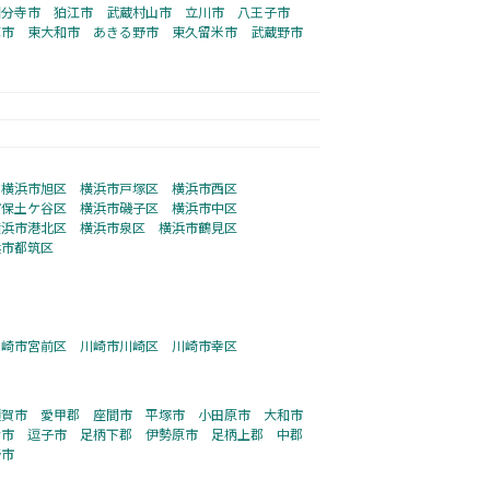
国分寺市
狛江市
武蔵村山市
立川市
八王子市
鷹市
東大和市
あきる野市
東久留米市
武蔵野市
横浜市旭区
横浜市戸塚区
横浜市西区
市保土ケ谷区
横浜市磯子区
横浜市中区
横浜市港北区
横浜市泉区
横浜市鶴見区
浜市都筑区
川崎市宮前区
川崎市川崎区
川崎市幸区
須賀市
愛甲郡
座間市
平塚市
小田原市
大和市
倉市
逗子市
足柄下郡
伊勢原市
足柄上郡
中郡
野市