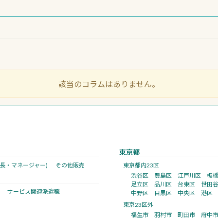
該当のコラムはありません。
東京都
店長・マネージャー)
その他販売
東京都内23区
渋谷区
豊島区
江戸川区
板
足立区
品川区
台東区
世田
サービス関連派遣職
中野区
目黒区
中央区
港区
東京23区外
福生市
羽村市
町田市
府中