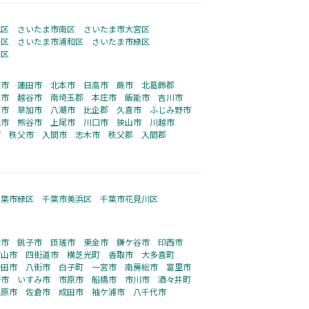
北区
さいたま市南区
さいたま市大宮区
桜区
さいたま市浦和区
さいたま市緑区
沼区
座市
蓮田市
北本市
日高市
蕨市
北葛飾郡
沢市
越谷市
南埼玉郡
本庄市
飯能市
吉川市
川市
草加市
八潮市
比企郡
久喜市
ふじみ野市
見市
熊谷市
上尾市
川口市
狭山市
川越市
市
秩父市
入間市
志木市
秩父郡
入間郡
千葉市緑区
千葉市美浜区
千葉市花見川区
津市
銚子市
匝瑳市
東金市
鎌ケ谷市
印西市
館山市
四街道市
横芝光町
香取市
大多喜町
野田市
八街市
白子町
一宮市
南房総市
富里市
野市
いすみ市
市原市
船橋市
市川市
酒々井町
茂原市
佐倉市
成田市
袖ケ浦市
八千代市