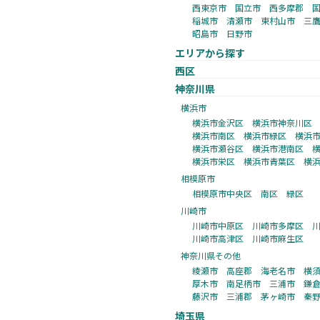
西東京市
国立市
西多摩郡
稲城市
清瀬市
東村山市
三
昭島市
日野市
エリアから探す
西区
神奈川県
横浜市
横浜市金沢区
横浜市神奈川区
横浜市南区
横浜市緑区
横浜
横浜市瀬谷区
横浜市港南区
横浜市栄区
横浜市青葉区
横
相模原市
相模原市中央区
南区
緑区
川崎市
川崎市中原区
川崎市多摩区
川崎市高津区
川崎市麻生区
神奈川県その他
綾瀬市
高座郡
海老名市
横
厚木市
南足柄市
三浦市
鎌
藤沢市
三浦郡
茅ヶ崎市
秦
埼玉県