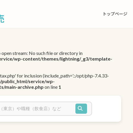
トップページ
o open stream: No such file or directory in
ervice/wp-content/themes/lightning/_g3/template-
-tax.php' for inclusion (include_path='.:/opt/php-7.4.33-
/public_html/service/wp-
ts/main-archive.php
on line
1