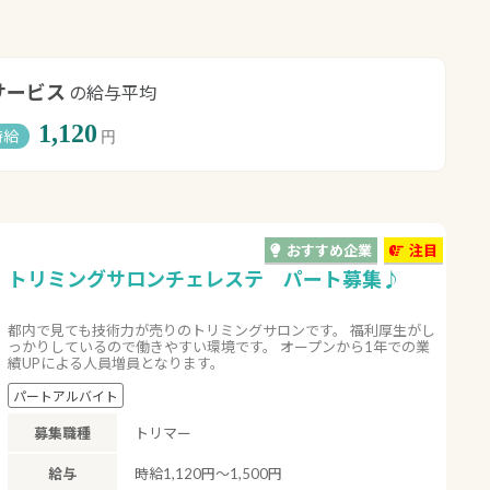
サービス
の給与平均
1,120
時給
円
おすすめ企業
注目
トリミングサロンチェレステ パート募集♪
都内で見ても技術力が売りのトリミングサロンです。 福利厚生がし
っかりしているので働きやすい環境です。 オープンから1年での業
績UPによる人員増員となります。
パートアルバイト
募集職種
トリマー
給与
時給1,120円～1,500円