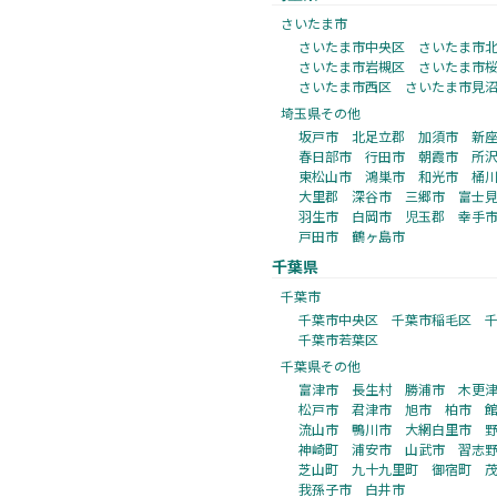
さいたま市
さいたま市中央区
さいたま市
さいたま市岩槻区
さいたま市
さいたま市西区
さいたま市見
埼玉県その他
坂戸市
北足立郡
加須市
新
春日部市
行田市
朝霞市
所
東松山市
鴻巣市
和光市
桶
大里郡
深谷市
三郷市
富士
羽生市
白岡市
児玉郡
幸手
戸田市
鶴ヶ島市
千葉県
千葉市
千葉市中央区
千葉市稲毛区
千葉市若葉区
千葉県その他
富津市
長生村
勝浦市
木更
松戸市
君津市
旭市
柏市
流山市
鴨川市
大網白里市
神崎町
浦安市
山武市
習志
芝山町
九十九里町
御宿町
我孫子市
白井市