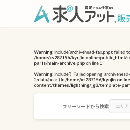
コ
ナ
ン
ビ
テ
ゲ
ン
ー
ツ
シ
へ
ョ
ス
ン
Warning
: include(archivehead-tax.php): failed t
キ
に
/home/xs287156/kyujin.online/public_html/s
ッ
移
parts/main-archive.php
on line
1
プ
動
Warning
: include(): Failed opening 'archivehead
2/data/pear') in
/home/xs287156/kyujin.online
content/themes/lightning/_g3/template-par
フリーワードから検索