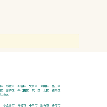
橋区
杉並区
新宿区
文京区
大田区
墨田区
谷区
葛飾区
千代田区
荒川区
北区
練馬区
江東区
市
小金井市
青梅市
小平市
調布市
多摩市