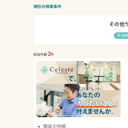
現在の検索条件
その他
平均
2
該当件数
件
服装の特徴