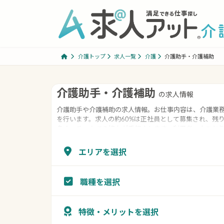
コ
ナ
ン
ビ
テ
ゲ
ン
ー
ツ
シ
介護トップ
求人一覧
介護
介護助手・介護補助
へ
ョ
ス
ン
コ
ナ
キ
に
介護助手・介護補助
の求人情報
ン
ビ
ッ
移
介護助手や介護補助の求人情報。お仕事内容は、介護業
テ
ゲ
プ
動
を行います。求人の約60%は正社員として募集され、残
ン
ー
多く、チームでの協力が重視されます。利用者一人ひと
ツ
シ
る職種です。
へ
ョ
エリアを選択
ス
ン
キ
に
職種を選択
ッ
移
プ
動
特徴・メリットを選択