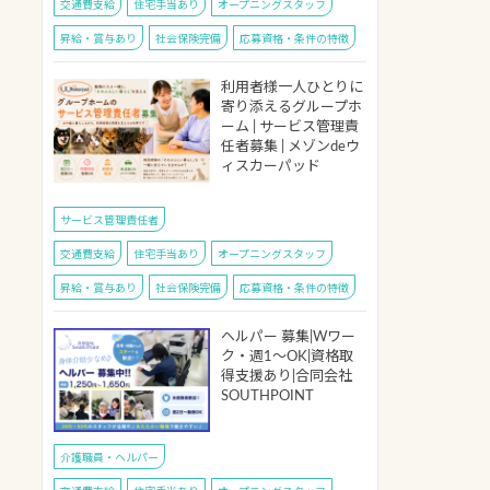
交通費支給
住宅手当あり
オープニングスタッフ
昇給・賞与あり
社会保険完備
応募資格・条件の特徴
利用者様一人ひとりに
寄り添えるグループホ
ーム | サービス管理責
任者募集 | メゾンdeウ
ィスカーパッド
サービス管理責任者
交通費支給
住宅手当あり
オープニングスタッフ
昇給・賞与あり
社会保険完備
応募資格・条件の特徴
ヘルパー 募集|Wワー
ク・週1～OK|資格取
得支援あり|合同会社
SOUTHPOINT
介護職員・ヘルパー