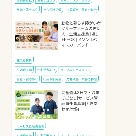
交通費支給
住宅手当あり
オープニングスタッフ
昇給・賞与あり
社会保険完備
応募資格・条件の特徴
動物と暮らす障がい者
グループホームの世話
人・生活支援員 | 週1
日～OK | メゾンdeウ
ィスカーパッド
生活支援員
交通費支給
住宅手当あり
オープニングスタッフ
昇給・賞与あり
社会保険完備
応募資格・条件の特徴
完全週休3日制・残業
ほぼなし|サービス管
理責任者募集|ときあ
わせ/常勤
サービス管理責任者