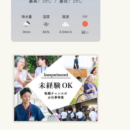
最高: 28℃ / 最低: 26℃
UV
降水量
湿度
風速
0mm
86%
4.04m/s
弱い