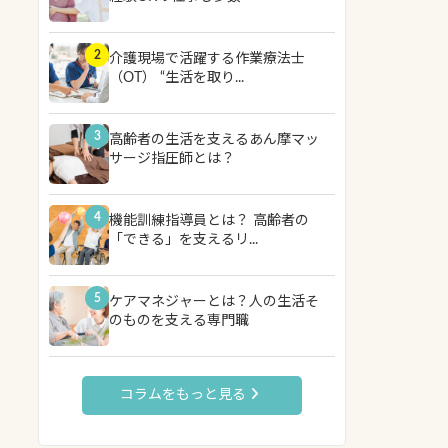
2
介護現場で活躍する作業療法士
（OT） “生活を取り...
3
高齢者の生活を支えるあん摩マッ
サージ指圧師とは？
4
機能訓練指導員とは？ 高齢者の
「できる」を支えるリ...
5
ケアマネジャーとは？人の生活そ
のものを支える専門職
コラムをもっと見る