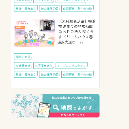
交通費支給
住宅手当あり
オープニングスタッフ
昇給・賞与あり
社会保険完備
応募資格・条件の特徴
【未経験者活躍】横浜
市 泊まりの非常勤職
員 ＮＰＯ法人 咲くら
す ドリームハウス春
風&大道ホーム
障がい支援
交通費支給
住宅手当あり
オープニングスタッフ
昇給・賞与あり
社会保険完備
応募資格・条件の特徴