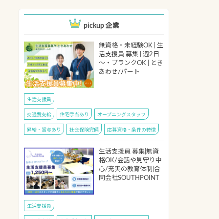
pickup 企業
無資格・未経験OK | 生
活支援員 募集 | 週2日
～・ブランクOK | とき
あわせ/パート
生活支援員
交通費支給
住宅手当あり
オープニングスタッフ
昇給・賞与あり
社会保険完備
応募資格・条件の特徴
生活支援員 募集|無資
格OK/会話や見守り中
心/充実の教育体制|合
同会社SOUTHPOINT
生活支援員