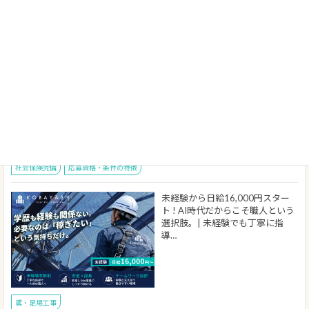
【未経験OK/人柄採用】株式会社
okamoto 内装・塗装 施工管理
管理募集中/正社員
施工管理(建築)
交通費支給
住宅手当あり
オープニングスタッフ
昇給・賞与あり
社会保険完備
応募資格・条件の特徴
未経験から日給16,000円スター
ト ! AI時代だからこそ職人という
選択肢。| 未経験でも丁寧に指
導…
鳶・足場工事