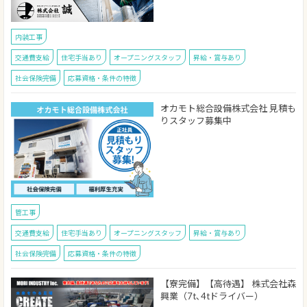
内装工事
交通費支給
住宅手当あり
オープニングスタッフ
昇給・賞与あり
社会保険完備
応募資格・条件の特徴
オカモト総合設備株式会社 見積も
りスタッフ募集中
管工事
交通費支給
住宅手当あり
オープニングスタッフ
昇給・賞与あり
社会保険完備
応募資格・条件の特徴
【寮完備】【高待遇】 株式会社森
興業（7t､4tドライバー）