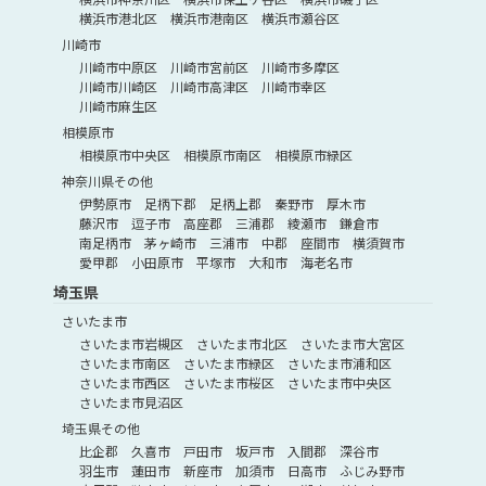
横浜市港北区
横浜市港南区
横浜市瀬谷区
川崎市
川崎市中原区
川崎市宮前区
川崎市多摩区
川崎市川崎区
川崎市高津区
川崎市幸区
川崎市麻生区
相模原市
相模原市中央区
相模原市南区
相模原市緑区
神奈川県その他
伊勢原市
足柄下郡
足柄上郡
秦野市
厚木市
藤沢市
逗子市
高座郡
三浦郡
綾瀬市
鎌倉市
南足柄市
茅ヶ崎市
三浦市
中郡
座間市
横須賀市
愛甲郡
小田原市
平塚市
大和市
海老名市
埼玉県
さいたま市
さいたま市岩槻区
さいたま市北区
さいたま市大宮区
さいたま市南区
さいたま市緑区
さいたま市浦和区
さいたま市西区
さいたま市桜区
さいたま市中央区
さいたま市見沼区
埼玉県その他
比企郡
久喜市
戸田市
坂戸市
入間郡
深谷市
羽生市
蓮田市
新座市
加須市
日高市
ふじみ野市