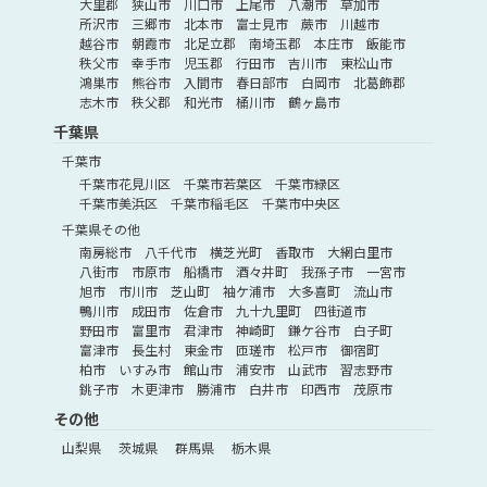
大里郡
狭山市
川口市
上尾市
八潮市
草加市
所沢市
三郷市
北本市
富士見市
蕨市
川越市
越谷市
朝霞市
北足立郡
南埼玉郡
本庄市
飯能市
秩父市
幸手市
児玉郡
行田市
吉川市
東松山市
鴻巣市
熊谷市
入間市
春日部市
白岡市
北葛飾郡
志木市
秩父郡
和光市
桶川市
鶴ヶ島市
千葉県
千葉市
千葉市花見川区
千葉市若葉区
千葉市緑区
千葉市美浜区
千葉市稲毛区
千葉市中央区
千葉県その他
南房総市
八千代市
横芝光町
香取市
大網白里市
八街市
市原市
船橋市
酒々井町
我孫子市
一宮市
旭市
市川市
芝山町
袖ケ浦市
大多喜町
流山市
鴨川市
成田市
佐倉市
九十九里町
四街道市
野田市
富里市
君津市
神崎町
鎌ケ谷市
白子町
富津市
長生村
東金市
匝瑳市
松戸市
御宿町
柏市
いすみ市
館山市
浦安市
山武市
習志野市
銚子市
木更津市
勝浦市
白井市
印西市
茂原市
その他
山梨県
茨城県
群馬県
栃木県