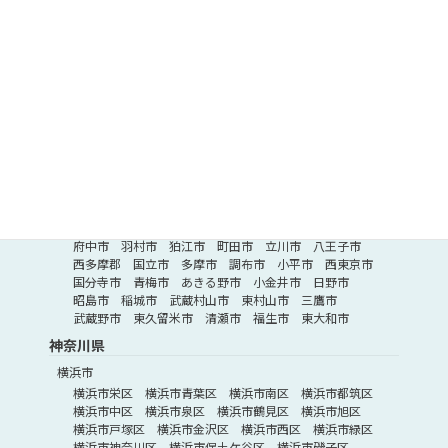
医療事務・その他
医療事務・受付
医療ソーシャルワーカー
管理栄養士・栄養士
医療その他
東京都
東京都内23区
文京区
荒川区
江戸川区
葛飾区
千代田区
世田谷区
台東区
豊島区
北区
江東区
中央区
目黒区
渋谷区
中野区
練馬区
板橋区
港区
墨田区
新宿区
大田区
杉並区
足立区
品川区
東京23区外
府中市
羽村市
狛江市
町田市
立川市
八王子市
西多摩郡
国立市
多摩市
調布市
小平市
西東京市
国分寺市
青梅市
あきる野市
小金井市
日野市
昭島市
稲城市
武蔵村山市
東村山市
三鷹市
武蔵野市
東久留米市
清瀬市
福生市
東大和市
神奈川県
横浜市
横浜市栄区
横浜市青葉区
横浜市南区
横浜市都筑区
横浜市中区
横浜市泉区
横浜市鶴見区
横浜市旭区
横浜市戸塚区
横浜市金沢区
横浜市西区
横浜市緑区
横浜市神奈川区
横浜市保土ケ谷区
横浜市磯子区