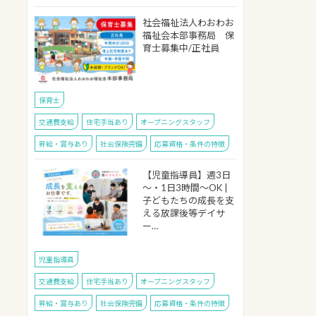
社会福祉法人わおわお
福祉会本部事務局 保
育士募集中/正社員
保育士
交通費支給
住宅手当あり
オープニングスタッフ
昇給・賞与あり
社会保険完備
応募資格・条件の特徴
【児童指導員】週3日
～・1日3時間～OK |
子どもたちの成長を支
える放課後等デイサ
ー…
児童指導員
交通費支給
住宅手当あり
オープニングスタッフ
昇給・賞与あり
社会保険完備
応募資格・条件の特徴