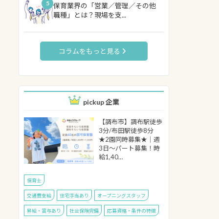
5
保育業界の「営業／管理／その他
職種」とは？現場を支...
コラムをもっと見る
pickup 企業
【調布市】調布駅徒歩
3分/布田駅徒歩8分
★2園同時募集★｜週
3日～パート募集！時
給1,40…
保育士
交通費支給
住宅手当あり
オープニングスタッフ
昇給・賞与あり
社会保険完備
応募資格・条件の特徴