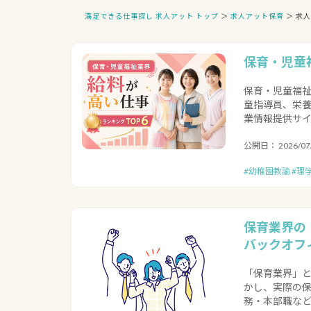
満足できる仕事探し 求人アット トップ
＞
求人アット保育
＞ 求
保育・児童
保育・児童福
童指導員、栄養
業情報提供サイト
公開日： 2026/07/
#幼稚園教諭 #理
保育業界の
バックオフ
「保育業界」と
かし、実際の
務・本部職など