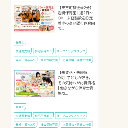
【天王町駅徒歩2分】
岩間保育園 | 週2日～
OK ･ 未経験歓迎◎定
着率の高い認可保育園
で…
保育士
交通費支給
住宅手当あり
オープニングスタッフ
昇給・賞与あり
社会保険完備
応募資格・条件の特徴
【無資格・未経験
OK】子どもが好き。
その気持ちが応募資格
| 働きながら保育士資
格取…
保育士
交通費支給
住宅手当あり
オープニングスタッフ
昇給・賞与あり
社会保険完備
応募資格・条件の特徴