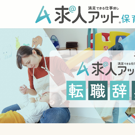
コ
ナ
ン
ビ
テ
ゲ
ン
ー
ツ
シ
へ
ョ
ス
ン
キ
に
ッ
移
プ
動