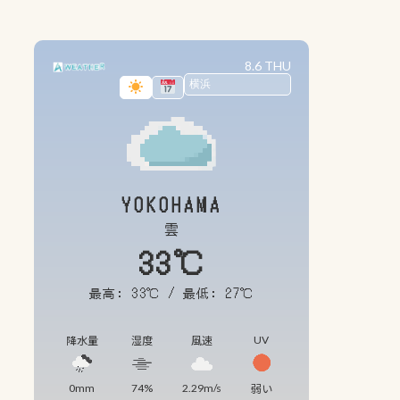
8.6 THU
YOKOHAMA
雲
33℃
最高: 33℃ / 最低: 27℃
UV
降水量
湿度
風速
0mm
74%
2.29m/s
弱い