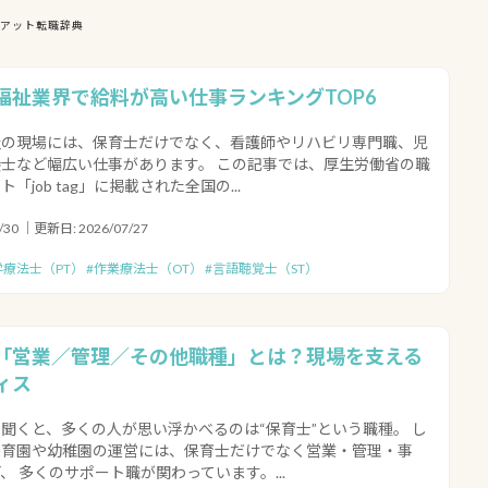
人アット転職辞典
福祉業界で給料が高い仕事ランキングTOP6
祉の現場には、保育士だけでなく、看護師やリハビリ専門職、児
士など幅広い仕事があります。 この記事では、厚生労働省の職
「job tag」に掲載された全国の...
30 ｜更新日: 2026/07/27
学療法士（PT） #作業療法士（OT） #言語聴覚士（ST）
「営業／管理／その他職種」とは？現場を支える
ィス
聞くと、多くの人が思い浮かべるのは“保育士”という職種。 し
保育園や幼稚園の運営には、保育士だけでなく営業・管理・事
、 多くのサポート職が関わっています。...