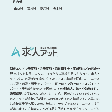
その他
山梨県
茨城県
群馬県
栃木県
関東エリアで看護師・准看護師・歯科衛生士・薬剤師などの医療分
野
で求人をお探しの方に、ぴったりの職場が見つかります。求人ア
ットでは、求職者の目線に立ったリアルな情報を提供し、スムーズ
な就職・転職・副業をサポート。正社員・契約社員・アルバイト・
パート・業務委託の求人を掲載し、
非公開求人、給与や勤務条件、
職場環境
など細かいこだわりにも対応。掲載されているのはすべて
求人アットが直接ご訪問をした信頼できる求人情報です。応募内容
は直接事業所へ届くため、無駄なステップを省いてスムーズに採用
が進みます。求職者の96%が満足と回答した高精度なマッチングシ