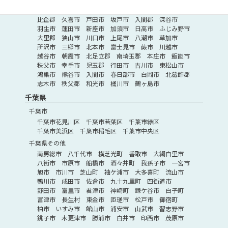
埼玉県その他
比企郡
久喜市
戸田市
坂戸市
入間郡
深谷市
羽生市
蓮田市
新座市
加須市
日高市
ふじみ野市
大里郡
狭山市
川口市
上尾市
八潮市
草加市
所沢市
三郷市
北本市
富士見市
蕨市
川越市
越谷市
朝霞市
北足立郡
南埼玉郡
本庄市
飯能市
秩父市
幸手市
児玉郡
行田市
吉川市
東松山市
鴻巣市
熊谷市
入間市
春日部市
白岡市
北葛飾郡
志木市
秩父郡
和光市
桶川市
鶴ヶ島市
千葉県
千葉市
千葉市花見川区
千葉市若葉区
千葉市緑区
千葉市美浜区
千葉市稲毛区
千葉市中央区
千葉県その他
南房総市
八千代市
横芝光町
香取市
大網白里市
八街市
市原市
船橋市
酒々井町
我孫子市
一宮市
旭市
市川市
芝山町
袖ケ浦市
大多喜町
流山市
鴨川市
成田市
佐倉市
九十九里町
四街道市
野田市
富里市
君津市
神崎町
鎌ケ谷市
白子町
富津市
長生村
東金市
匝瑳市
松戸市
御宿町
柏市
いすみ市
館山市
浦安市
山武市
習志野市
銚子市
木更津市
勝浦市
白井市
印西市
茂原市