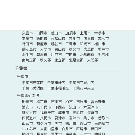
さいたま市緑区
さいたま市見沼区
さいたま市浦和区
さいたま市中央区
埼玉県その他
深谷市
所沢市
ふじみ野市
八潮市
熊谷市
草加市
蕨市
日高市
北本市
春日部市
富士見市
川越市
久喜市
白岡市
蓮田市
加須市
上尾市
幸手市
本庄市
飯能市
東松山市
吉川市
鴻巣市
志木市
行田市
新座市
越谷市
三郷市
和光市
桶川市
鶴ヶ島市
入間市
狭山市
秩父市
大里郡
坂戸市
羽生市
朝霞市
川口市
戸田市
北葛飾郡
児玉郡
南埼玉郡
秩父郡
比企郡
北足立郡
入間郡
千葉県
千葉市
千葉市若葉区
千葉市緑区
千葉市花見川区
千葉市美浜区
千葉市稲毛区
千葉市中央区
千葉県その他
船橋市
松戸市
市川市
柏市
市原市
習志野市
浦安市
八千代市
印西市
流山市
木更津市
鎌ケ谷市
我孫子市
成田市
茂原市
佐倉市
四街道市
八街市
君津市
富津市
銚子市
香取市
山武市
袖ケ浦市
旭市
鴨川市
館山市
南房総市
いすみ市
大網白里市
白井市
匝瑳市
野田市
勝浦市
長生村
富里市
東金市
一宮市
神崎町