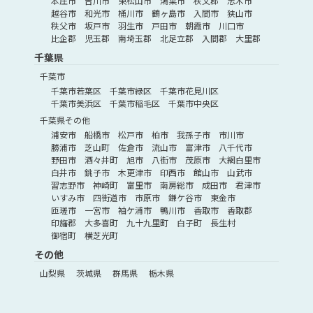
本庄市
吉川市
東松山市
鴻巣市
秩父郡
志木市
越谷市
和光市
桶川市
鶴ヶ島市
入間市
狭山市
秩父市
坂戸市
羽生市
戸田市
朝霞市
川口市
比企郡
児玉郡
南埼玉郡
北足立郡
入間郡
大里郡
千葉県
千葉市
千葉市若葉区
千葉市緑区
千葉市花見川区
千葉市美浜区
千葉市稲毛区
千葉市中央区
千葉県その他
浦安市
船橋市
松戸市
柏市
我孫子市
市川市
勝浦市
芝山町
佐倉市
流山市
富津市
八千代市
野田市
酒々井町
旭市
八街市
茂原市
大網白里市
白井市
銚子市
木更津市
印西市
館山市
山武市
習志野市
神崎町
富里市
南房総市
成田市
君津市
いすみ市
四街道市
市原市
鎌ケ谷市
東金市
匝瑳市
一宮市
袖ケ浦市
鴨川市
香取市
香取郡
印旛郡
大多喜町
九十九里町
白子町
長生村
御宿町
横芝光町
その他
山梨県
茨城県
群馬県
栃木県