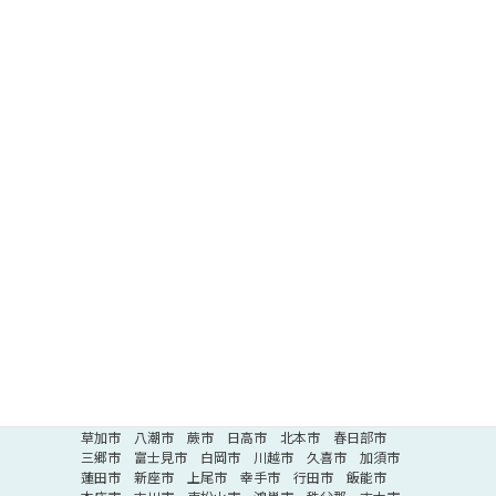
川崎市
川崎市多摩区
川崎市中原区
川崎市宮前区
川崎市麻生区
川崎市幸区
川崎市高津区
川崎市川崎区
相模原市
相模原市中央区
相模原市南区
相模原市緑区
神奈川県その他
茅ヶ崎市
逗子市
三浦市
鎌倉市
綾瀬市
大和市
藤沢市
南足柄市
厚木市
伊勢原市
座間市
平塚市
三浦郡
海老名市
小田原市
秦野市
横須賀市
足柄下郡
高座郡
足柄上郡
中郡
愛甲郡
埼玉県
さいたま市
さいたま市桜区
さいたま市南区
さいたま市大宮区
さいたま市岩槻区
さいたま市西区
さいたま市北区
さいたま市緑区
さいたま市見沼区
さいたま市浦和区
さいたま市中央区
埼玉県その他
深谷市
所沢市
ふじみ野市
北葛飾郡
熊谷市
草加市
八潮市
蕨市
日高市
北本市
春日部市
三郷市
富士見市
白岡市
川越市
久喜市
加須市
蓮田市
新座市
上尾市
幸手市
行田市
飯能市