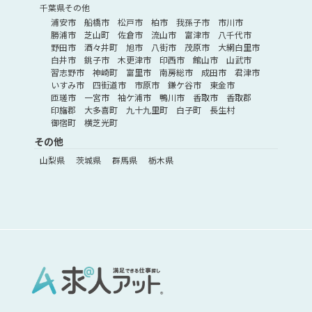
千葉県その他
浦安市
船橋市
松戸市
柏市
我孫子市
市川市
勝浦市
芝山町
佐倉市
流山市
富津市
八千代市
野田市
酒々井町
旭市
八街市
茂原市
大網白里市
白井市
銚子市
木更津市
印西市
館山市
山武市
習志野市
神崎町
富里市
南房総市
成田市
君津市
いすみ市
四街道市
市原市
鎌ケ谷市
東金市
匝瑳市
一宮市
袖ケ浦市
鴨川市
香取市
香取郡
印旛郡
大多喜町
九十九里町
白子町
長生村
御宿町
横芝光町
その他
山梨県
茨城県
群馬県
栃木県