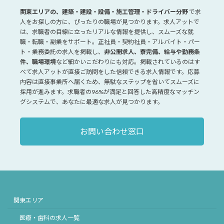
関東エリアの、建築・建設・設備・施工管理・ドライバー分野
で求
人をお探しの方に、ぴったりの職場が見つかります。求人アットで
は、求職者の目線に立ったリアルな情報を提供し、スムーズな就
職・転職・副業をサポート。正社員・契約社員・アルバイト・パー
ト・業務委託の求人を掲載し、
非公開求人、寮完備、給与や勤務条
件、職場環境
など細かいこだわりにも対応。掲載されているのはす
べて求人アットが直接ご訪問をした信頼できる求人情報です。応募
内容は直接事業所へ届くため、無駄なステップを省いてスムーズに
採用が進みます。求職者の96%が満足と回答した高精度なマッチン
グシステムで、あなたに最適な求人が見つかります。
お問い合わせ窓口
関東エリア
医療・歯科の求人一覧