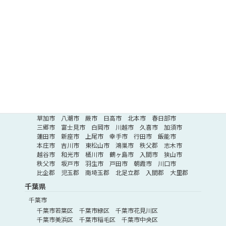
藤沢市
南足柄市
厚木市
伊勢原市
座間市
平塚市
三浦郡
海老名市
小田原市
秦野市
横須賀市
足柄下郡
高座郡
足柄上郡
中郡
愛甲郡
埼玉県
さいたま市
さいたま市桜区
さいたま市南区
さいたま市大宮区
さいたま市岩槻区
さいたま市西区
さいたま市北区
さいたま市緑区
さいたま市見沼区
さいたま市浦和区
さいたま市中央区
埼玉県その他
深谷市
所沢市
ふじみ野市
北葛飾郡
熊谷市
草加市
八潮市
蕨市
日高市
北本市
春日部市
三郷市
富士見市
白岡市
川越市
久喜市
加須市
蓮田市
新座市
上尾市
幸手市
行田市
飯能市
本庄市
吉川市
東松山市
鴻巣市
秩父郡
志木市
越谷市
和光市
桶川市
鶴ヶ島市
入間市
狭山市
秩父市
坂戸市
羽生市
戸田市
朝霞市
川口市
比企郡
児玉郡
南埼玉郡
北足立郡
入間郡
大里郡
千葉県
千葉市
千葉市若葉区
千葉市緑区
千葉市花見川区
千葉市美浜区
千葉市稲毛区
千葉市中央区