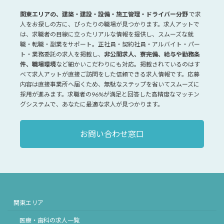
関東エリアの、建築・建設・設備・施工管理・ドライバー分野
で求
人をお探しの方に、ぴったりの職場が見つかります。求人アットで
は、求職者の目線に立ったリアルな情報を提供し、スムーズな就
職・転職・副業をサポート。正社員・契約社員・アルバイト・パー
ト・業務委託の求人を掲載し、
非公開求人、寮完備、給与や勤務条
件、職場環境
など細かいこだわりにも対応。掲載されているのはす
べて求人アットが直接ご訪問をした信頼できる求人情報です。応募
内容は直接事業所へ届くため、無駄なステップを省いてスムーズに
採用が進みます。求職者の96%が満足と回答した高精度なマッチン
グシステムで、あなたに最適な求人が見つかります。
お問い合わせ窓口
関東エリア
医療・歯科の求人一覧