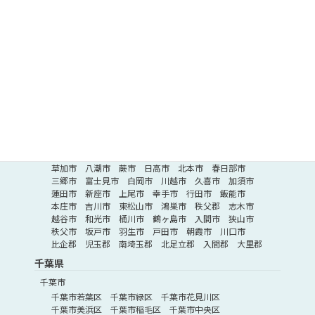
藤沢市
南足柄市
厚木市
伊勢原市
座間市
平塚市
三浦郡
海老名市
小田原市
秦野市
横須賀市
足柄下郡
高座郡
足柄上郡
中郡
愛甲郡
埼玉県
さいたま市
さいたま市桜区
さいたま市南区
さいたま市大宮区
さいたま市岩槻区
さいたま市西区
さいたま市北区
さいたま市緑区
さいたま市見沼区
さいたま市浦和区
さいたま市中央区
埼玉県その他
深谷市
所沢市
ふじみ野市
北葛飾郡
熊谷市
草加市
八潮市
蕨市
日高市
北本市
春日部市
三郷市
富士見市
白岡市
川越市
久喜市
加須市
蓮田市
新座市
上尾市
幸手市
行田市
飯能市
本庄市
吉川市
東松山市
鴻巣市
秩父郡
志木市
越谷市
和光市
桶川市
鶴ヶ島市
入間市
狭山市
秩父市
坂戸市
羽生市
戸田市
朝霞市
川口市
比企郡
児玉郡
南埼玉郡
北足立郡
入間郡
大里郡
千葉県
千葉市
千葉市若葉区
千葉市緑区
千葉市花見川区
千葉市美浜区
千葉市稲毛区
千葉市中央区