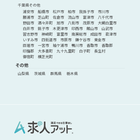
千葉県その他
浦安市
船橋市
松戸市
柏市
我孫子市
市川市
勝浦市
芝山町
佐倉市
流山市
富津市
八千代市
野田市
酒々井町
旭市
八街市
茂原市
大網白里市
白井市
銚子市
木更津市
印西市
館山市
山武市
習志野市
神崎町
富里市
南房総市
成田市
君津市
いすみ市
四街道市
市原市
鎌ケ谷市
東金市
匝瑳市
一宮市
袖ケ浦市
鴨川市
香取市
香取郡
印旛郡
大多喜町
九十九里町
白子町
長生村
御宿町
横芝光町
その他
山梨県
茨城県
群馬県
栃木県