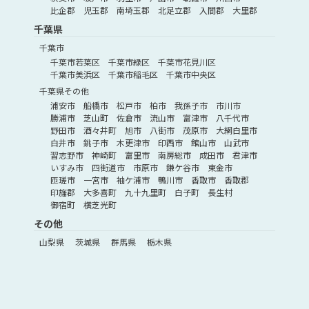
比企郡
児玉郡
南埼玉郡
北足立郡
入間郡
大里郡
千葉県
千葉市
千葉市若葉区
千葉市緑区
千葉市花見川区
千葉市美浜区
千葉市稲毛区
千葉市中央区
千葉県その他
浦安市
船橋市
松戸市
柏市
我孫子市
市川市
勝浦市
芝山町
佐倉市
流山市
富津市
八千代市
野田市
酒々井町
旭市
八街市
茂原市
大網白里市
白井市
銚子市
木更津市
印西市
館山市
山武市
習志野市
神崎町
富里市
南房総市
成田市
君津市
いすみ市
四街道市
市原市
鎌ケ谷市
東金市
匝瑳市
一宮市
袖ケ浦市
鴨川市
香取市
香取郡
印旛郡
大多喜町
九十九里町
白子町
長生村
御宿町
横芝光町
その他
山梨県
茨城県
群馬県
栃木県