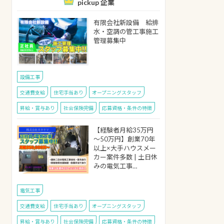
pickup 企業
有限会社新設備 給排
水・空調の管工事施工
管理募集中
設備工事
交通費支給
住宅手当あり
オープニングスタッフ
昇給・賞与あり
社会保険完備
応募資格・条件の特徴
【経験者月給35万円
～50万円】創業70年
以上×大手ハウスメー
カー案件多数 | 土日休
みの電気工事…
電気工事
交通費支給
住宅手当あり
オープニングスタッフ
昇給・賞与あり
社会保険完備
応募資格・条件の特徴