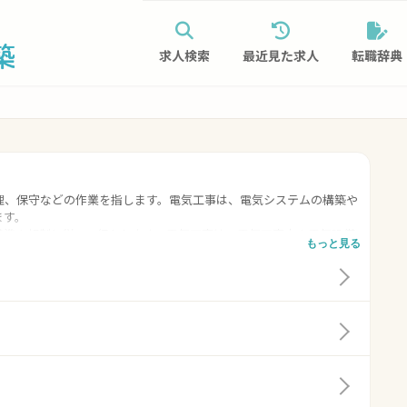
求人検索
最近見た求人
転職辞典
理、保守などの作業を指します。電気工事は、電気システムの構築や
ます。
基準や規制に従って行われます。電気工事は、電気工事士や電気設備
もっと見る
気工事によって、建物や施設の電気設備が正しく設置され、安全で快