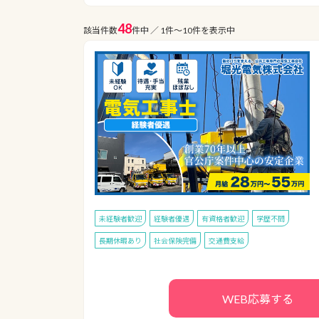
48
該当件数
件中 ／ 1件〜10件を表示中
未経験者歓迎
経験者優遇
有資格者歓迎
学歴不問
長期休暇あり
社会保険完備
交通費支給
WEB応募する