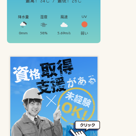
最高: 34℃ / 最低: 26℃
UV
降水量
湿度
風速
0mm
58%
5.69m/s
弱い