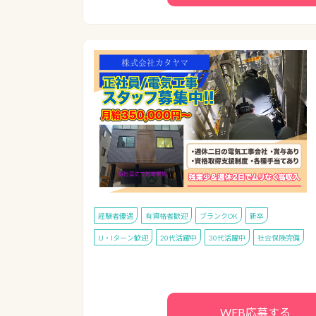
経験者優遇
有資格者歓迎
ブランクOK
新卒
U・Iターン歓迎
20代活躍中
30代活躍中
社会保険完備
WEB応募する