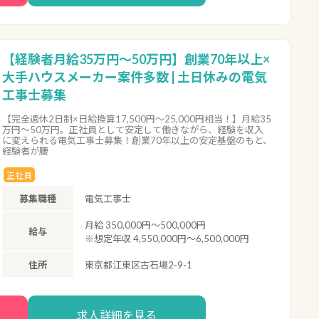
【経験者月給35万円～50万円】創業70年以上×
大手ハウスメーカー案件多数 | 土日休みの電気
工事士募集
【完全週休2日制×日給換算17,500円～25,000円相当！】月給35
万円～50万円。正社員として安定して働きながら、経験を収入
に変えられる電気工事士募集！創業70年以上の安定基盤のもと、
経験者が腰
正社員
募集職種
電気工事士
月給 350,000円～500,000円
給与
※想定年収 4,550,000円～6,500,000円
住所
東京都江東区古石場2-9-1
求人詳細を見る