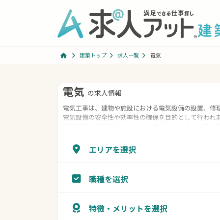
コ
ナ
ン
ビ
テ
ゲ
ン
ー
ツ
シ
建築トップ
求人一覧
電気
へ
ョ
ス
ン
コ
ナ
キ
に
電気
の求人情報
ン
ビ
ッ
移
電気工事は、建物や施設における電気設備の設置、修
テ
ゲ
プ
動
電気設備の安全性や効率性の確保を目的として行われ
ン
ー
電気工事は専門知識や技術が必要な作業であり、安全
ツ
シ
担当者によって行われることが一般的です。適切な電
適な電気環境が提供されます。
へ
ョ
エリアを選択
ス
ン
キ
に
職種を選択
ッ
移
プ
動
特徴・メリットを選択