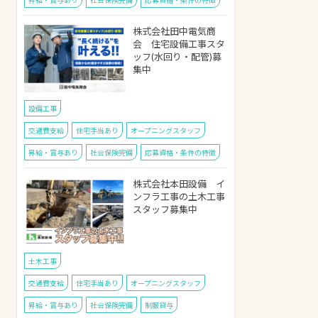
株式会社田中電気商
会 住宅設備工事スタ
ッフ(水回り・配管)募
集中
設備工事
交通費支給
住宅手当あり
オープニングスタッフ
昇給・賞与あり
社会保険完備
応募資格・条件の特徴
株式会社本田設備 イ
ンフラ工事の土木工事
スタッフ募集中
土木工事
交通費支給
住宅手当あり
オープニングスタッフ
昇給・賞与あり
社会保険完備
制服貸与