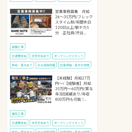
営業事務募集 月給
26～35万円/フレック
スタイム制/年間休日
120日以上/駅チカ5
分 正社員/渋谷…
設備工事
交通費支給
住宅手当あり
オープニングスタッフ
昇給・賞与あり
社会保険完備
応募資格・条件の特徴
【未経験】月給27万
円～/【経験者】月給
35万円～60万円/賞与
年3回実績あり/年収
800万円も可能 !…
電気工事
交通費支給
住宅手当あり
オープニングスタッフ
昇給・賞与あり
社会保険完備
応募資格・条件の特徴