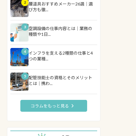
2
腰道具おすすめメーカー26選｜選
び方も徹...
3
空調設備の仕事内容とは｜業務の
種類や1日...
4
インフラを支える2種類の仕事と4
つの業種...
5
配管技能士の資格とそのメリット
とは｜携わ...
コラムをもっと見る