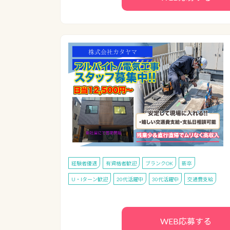
経験者優遇
有資格者歓迎
ブランクOK
新卒
U・Iターン歓迎
20代活躍中
30代活躍中
交通費支給
WEB応募する