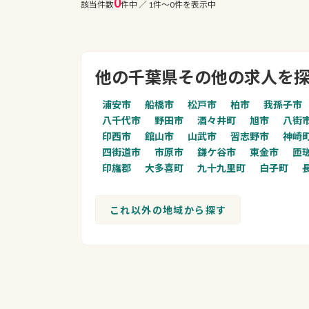
0
該当件数
件中 ／ 1件〜0件を表示中
他の千葉県その他の求人を
浦安市
船橋市
松戸市
柏市
我孫子市
八千代市
野田市
酒々井町
旭市
八街
印西市
館山市
山武市
習志野市
神崎
四街道市
市原市
鎌ケ谷市
東金市
匝
印旛郡
大多喜町
九十九里町
白子町
これ以外の地域から探す