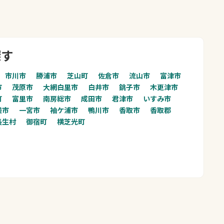
探す
市川市
勝浦市
芝山町
佐倉市
流山市
富津市
市
茂原市
大網白里市
白井市
銚子市
木更津市
町
富里市
南房総市
成田市
君津市
いすみ市
瑳市
一宮市
袖ケ浦市
鴨川市
香取市
香取郡
長生村
御宿町
横芝光町