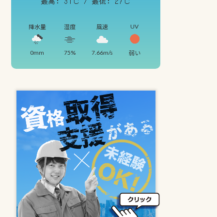
最高: 31℃ / 最低: 27℃
UV
降水量
湿度
風速
0mm
75%
7.66m/s
弱い