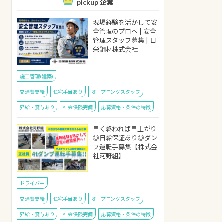
pickup 企業
現場経験を活かして安
全管理のプロへ | 安全
管理スタッフ募集 | 日
栄鋼材株式会社
施工管理(建築)
交通費支給
住宅手当あり
オープニングスタッフ
昇給・賞与あり
社会保険完備
応募資格・条件の特徴
早く終われば早上がり
◎日給保証あり◎ダン
プ運転手募集【株式会
社河野組】
ドライバー
交通費支給
住宅手当あり
オープニングスタッフ
昇給・賞与あり
社会保険完備
応募資格・条件の特徴