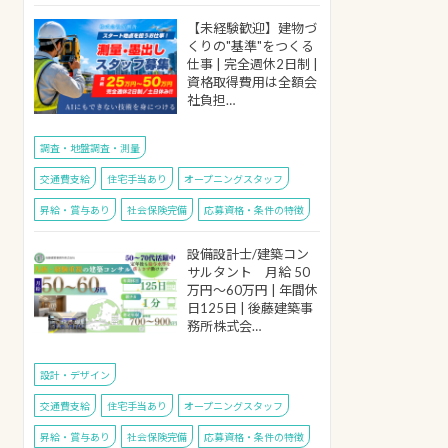
【未経験歓迎】建物づ
くりの"基準"をつくる
仕事 | 完全週休2日制 |
資格取得費用は全額会
社負担…
調査・地盤調査・測量
交通費支給
住宅手当あり
オープニングスタッフ
昇給・賞与あり
社会保険完備
応募資格・条件の特徴
設備設計士/建築コン
サルタント 月給 50
万円～60万円 | 年間休
日125日 | 後藤建築事
務所株式会…
設計・デザイン
交通費支給
住宅手当あり
オープニングスタッフ
昇給・賞与あり
社会保険完備
応募資格・条件の特徴