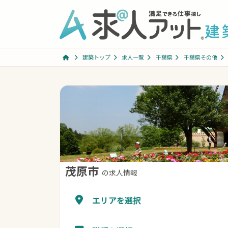
コ
ナ
ン
ビ
テ
ゲ
ン
ー
ツ
シ
建築トップ
求人一覧
千葉県
千葉県その他
へ
ョ
ス
ン
コ
ナ
キ
に
ン
ビ
ッ
移
テ
ゲ
プ
動
ン
ー
ツ
シ
へ
ョ
ス
ン
茂原市
の求人情報
キ
に
ッ
移
エリアを選択
プ
動