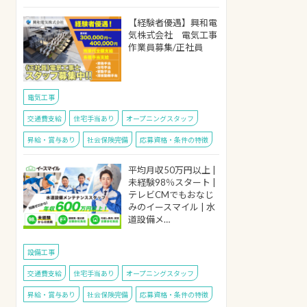
【経験者優遇】興和電
気株式会社 電気工事
作業員募集/正社員
電気工事
交通費支給
住宅手当あり
オープニングスタッフ
昇給・賞与あり
社会保険完備
応募資格・条件の特徴
平均月収50万円以上 |
未経験98％スタート |
テレビCMでもおなじ
みのイースマイル | 水
道設備メ…
設備工事
交通費支給
住宅手当あり
オープニングスタッフ
昇給・賞与あり
社会保険完備
応募資格・条件の特徴