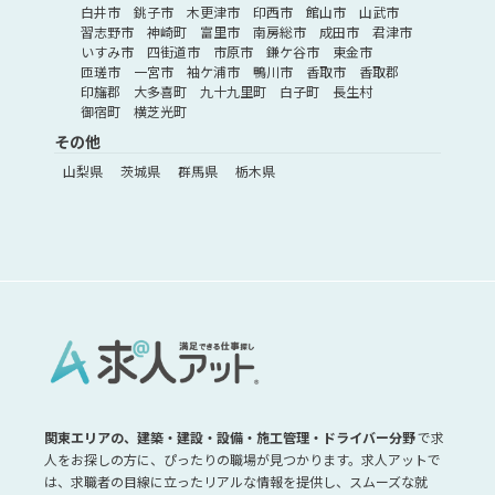
白井市
銚子市
木更津市
印西市
館山市
山武市
習志野市
神崎町
富里市
南房総市
成田市
君津市
いすみ市
四街道市
市原市
鎌ケ谷市
東金市
匝瑳市
一宮市
袖ケ浦市
鴨川市
香取市
香取郡
印旛郡
大多喜町
九十九里町
白子町
長生村
御宿町
横芝光町
その他
山梨県
茨城県
群馬県
栃木県
関東エリアの、建築・建設・設備・施工管理・ドライバー分野
で求
人をお探しの方に、ぴったりの職場が見つかります。求人アットで
は、求職者の目線に立ったリアルな情報を提供し、スムーズな就