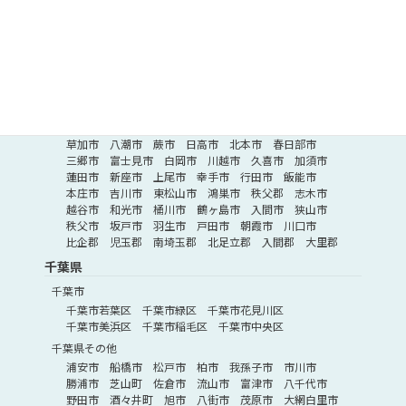
さいたま市
さいたま市桜区
さいたま市南区
さいたま市大宮区
さいたま市岩槻区
さいたま市西区
さいたま市北区
さいたま市緑区
さいたま市見沼区
さいたま市浦和区
さいたま市中央区
埼玉県その他
深谷市
所沢市
ふじみ野市
北葛飾郡
熊谷市
草加市
八潮市
蕨市
日高市
北本市
春日部市
三郷市
富士見市
白岡市
川越市
久喜市
加須市
蓮田市
新座市
上尾市
幸手市
行田市
飯能市
本庄市
吉川市
東松山市
鴻巣市
秩父郡
志木市
越谷市
和光市
桶川市
鶴ヶ島市
入間市
狭山市
秩父市
坂戸市
羽生市
戸田市
朝霞市
川口市
比企郡
児玉郡
南埼玉郡
北足立郡
入間郡
大里郡
千葉県
千葉市
千葉市若葉区
千葉市緑区
千葉市花見川区
千葉市美浜区
千葉市稲毛区
千葉市中央区
千葉県その他
浦安市
船橋市
松戸市
柏市
我孫子市
市川市
勝浦市
芝山町
佐倉市
流山市
富津市
八千代市
野田市
酒々井町
旭市
八街市
茂原市
大網白里市