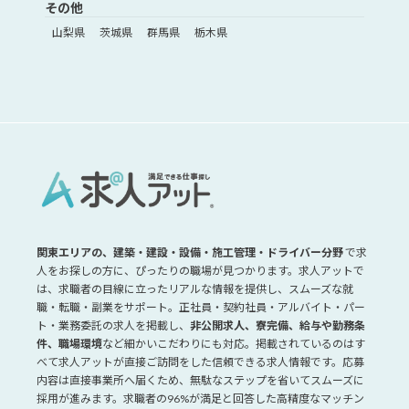
その他
山梨県
茨城県
群馬県
栃木県
関東エリアの、建築・建設・設備・施工管理・ドライバー分野
で求
人をお探しの方に、ぴったりの職場が見つかります。求人アットで
は、求職者の目線に立ったリアルな情報を提供し、スムーズな就
職・転職・副業をサポート。正社員・契約社員・アルバイト・パー
ト・業務委託の求人を掲載し、
非公開求人、寮完備、給与や勤務条
件、職場環境
など細かいこだわりにも対応。掲載されているのはす
べて求人アットが直接ご訪問をした信頼できる求人情報です。応募
内容は直接事業所へ届くため、無駄なステップを省いてスムーズに
採用が進みます。求職者の96%が満足と回答した高精度なマッチン