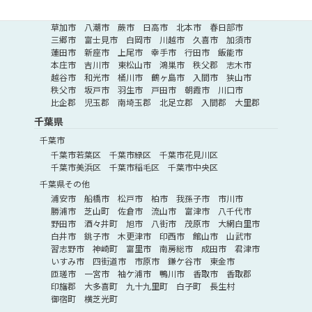
埼玉県その他
深谷市
所沢市
ふじみ野市
北葛飾郡
熊谷市
草加市
八潮市
蕨市
日高市
北本市
春日部市
三郷市
富士見市
白岡市
川越市
久喜市
加須市
蓮田市
新座市
上尾市
幸手市
行田市
飯能市
本庄市
吉川市
東松山市
鴻巣市
秩父郡
志木市
越谷市
和光市
桶川市
鶴ヶ島市
入間市
狭山市
秩父市
坂戸市
羽生市
戸田市
朝霞市
川口市
比企郡
児玉郡
南埼玉郡
北足立郡
入間郡
大里郡
千葉県
千葉市
千葉市若葉区
千葉市緑区
千葉市花見川区
千葉市美浜区
千葉市稲毛区
千葉市中央区
千葉県その他
浦安市
船橋市
松戸市
柏市
我孫子市
市川市
勝浦市
芝山町
佐倉市
流山市
富津市
八千代市
野田市
酒々井町
旭市
八街市
茂原市
大網白里市
白井市
銚子市
木更津市
印西市
館山市
山武市
習志野市
神崎町
富里市
南房総市
成田市
君津市
いすみ市
四街道市
市原市
鎌ケ谷市
東金市
匝瑳市
一宮市
袖ケ浦市
鴨川市
香取市
香取郡
印旛郡
大多喜町
九十九里町
白子町
長生村
御宿町
横芝光町