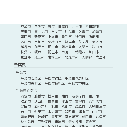
さいたま市緑区
さいたま市見沼区
さいたま市浦和区
さいたま市中央区
埼玉県その他
深谷市
所沢市
ふじみ野市
北葛飾郡
熊谷市
草加市
八潮市
蕨市
日高市
北本市
春日部市
三郷市
富士見市
白岡市
川越市
久喜市
加須市
蓮田市
新座市
上尾市
幸手市
行田市
飯能市
本庄市
吉川市
東松山市
鴻巣市
秩父郡
志木市
越谷市
和光市
桶川市
鶴ヶ島市
入間市
狭山市
秩父市
坂戸市
羽生市
戸田市
朝霞市
川口市
比企郡
児玉郡
南埼玉郡
北足立郡
入間郡
大里郡
千葉県
千葉市
千葉市若葉区
千葉市緑区
千葉市花見川区
千葉市美浜区
千葉市稲毛区
千葉市中央区
千葉県その他
浦安市
船橋市
松戸市
柏市
我孫子市
市川市
勝浦市
芝山町
佐倉市
流山市
富津市
八千代市
野田市
酒々井町
旭市
八街市
茂原市
大網白里市
白井市
銚子市
木更津市
印西市
館山市
山武市
習志野市
神崎町
富里市
南房総市
成田市
君津市
いすみ市
四街道市
市原市
鎌ケ谷市
東金市
匝瑳市
一宮市
袖ケ浦市
鴨川市
香取市
香取郡