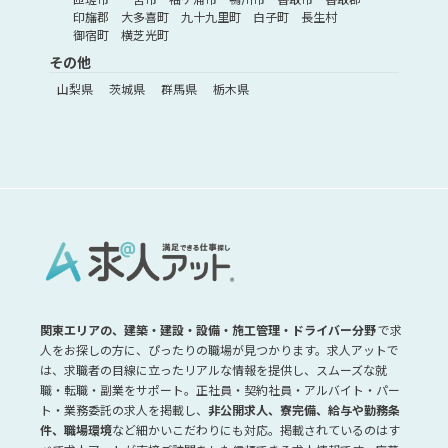
印旛郡
大多喜町
九十九里町
白子町
長生村
御宿町
横芝光町
その他
山梨県
茨城県
群馬県
栃木県
関東エリアの、建築・建設・設備・施工管理・ドライバー分野
で求
人をお探しの方に、ぴったりの職場が見つかります。求人アットで
は、求職者の目線に立ったリアルな情報を提供し、スムーズな就
職・転職・副業をサポート。正社員・契約社員・アルバイト・パー
ト・業務委託の求人を掲載し、
非公開求人、寮完備、給与や勤務条
件、職場環境
など細かいこだわりにも対応。掲載されているのはす