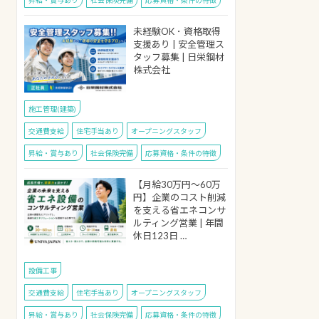
未経験OK ･ 資格取得
支援あり | 安全管理ス
タッフ募集 | 日栄鋼材
株式会社
施工管理(建築)
交通費支給
住宅手当あり
オープニングスタッフ
昇給・賞与あり
社会保険完備
応募資格・条件の特徴
【月給30万円～60万
円】企業のコスト削減
を支える省エネコンサ
ルティング営業 | 年間
休日123日 …
設備工事
交通費支給
住宅手当あり
オープニングスタッフ
昇給・賞与あり
社会保険完備
応募資格・条件の特徴