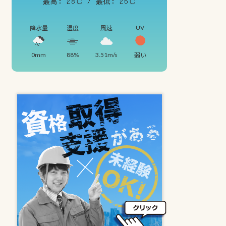
最高: 28℃ / 最低: 26℃
UV
降水量
湿度
風速
0mm
88%
3.51m/s
弱い