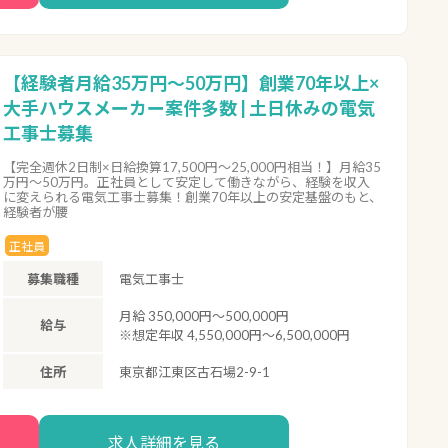
【経験者月給35万円～50万円】創業70年以上×
大手ハウスメーカー案件多数 | 土日休みの電気
工事士募集
【完全週休2日制×日給換算17,500円～25,000円相当！】月給35
万円～50万円。正社員として安定して働きながら、経験を収入
に変えられる電気工事士募集！創業70年以上の安定基盤のもと、
経験者が腰
正社員
募集職種
電気工事士
月給 350,000円～500,000円
給与
※想定年収 4,550,000円～6,500,000円
住所
東京都江東区古石場2-9-1
求人詳細を見る