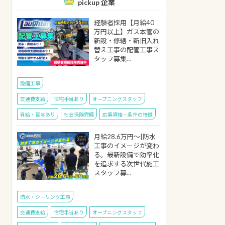
pickup 企業
経験者採用【月給40
万円以上】ガス本管の
新設・修繕・新旧入れ
替え工事の配管工事ス
タッフ募集…
設備工事
交通費支給
住宅手当あり
オープニングスタッフ
昇給・賞与あり
社会保険完備
応募資格・条件の特徴
月給28.6万円～|防水
工事のイメージが変わ
る。最新設備で効率化
を追求する次世代施工
スタッフ募…
防水・シーリング工事
交通費支給
住宅手当あり
オープニングスタッフ