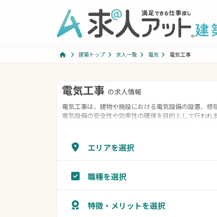
コ
ナ
ン
ビ
テ
ゲ
ン
ー
ツ
シ
建築トップ
求人一覧
電気
電気工事
へ
ョ
ス
ン
コ
ナ
キ
に
電気工事
の求人情報
ン
ビ
ッ
移
電気工事は、建物や施設における電気設備の設置、修
テ
ゲ
プ
動
電気設備の安全性や効率性の確保を目的として行われ
ン
ー
電気工事は専門知識や技術が必要な作業であり、安全
ツ
シ
担当者によって行われることが一般的です。適切な電
適な電気環境が提供されます。
へ
ョ
エリアを選択
ス
ン
キ
に
職種を選択
ッ
移
プ
動
特徴・メリットを選択