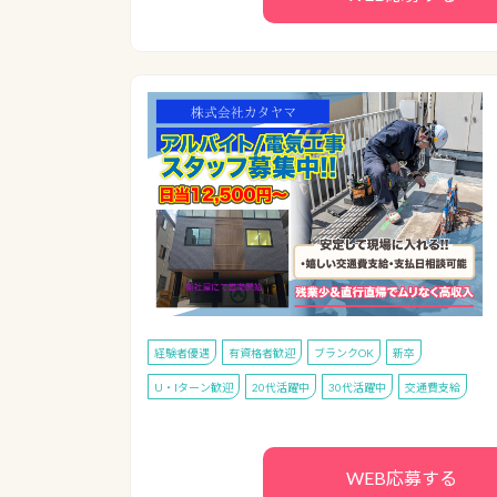
経験者優遇
有資格者歓迎
ブランクOK
新卒
U・Iターン歓迎
20代活躍中
30代活躍中
交通費支給
WEB応募する