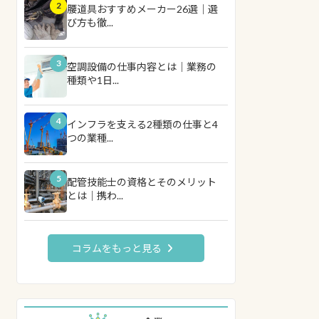
2
腰道具おすすめメーカー26選｜選
び方も徹...
3
空調設備の仕事内容とは｜業務の
種類や1日...
4
インフラを支える2種類の仕事と4
つの業種...
5
配管技能士の資格とそのメリット
とは｜携わ...
コラムをもっと見る