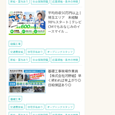
昇給・賞与あり
社会保険完備
応募資格・条件の特徴
平均月収50万円以上 |
埼玉エリア 未経験
98％スタート | テレビ
CMでもおなじみのイ
ースマイル …
設備工事
交通費支給
住宅手当あり
オープニングスタッフ
昇給・賞与あり
社会保険完備
応募資格・条件の特徴
基礎工事現場作業員
【株式会社河野組】早
く終われば早上がり◎
日給保証あり◎
基礎工事
交通費支給
住宅手当あり
オープニングスタッフ
昇給・賞与あり
社会保険完備
応募資格・条件の特徴