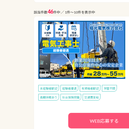
46
該当件数
件中 ／ 1件〜10件を表示中
未経験者歓迎
経験者優遇
有資格者歓迎
学歴不問
長期休暇あり
社会保険完備
交通費支給
WEB応募する