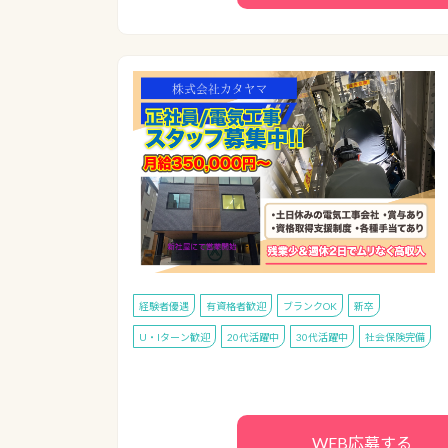
経験者優遇
有資格者歓迎
ブランクOK
新卒
U・Iターン歓迎
20代活躍中
30代活躍中
社会保険完備
WEB応募する