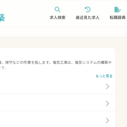
求人検索
最近見た求人
転職辞典
理、保守などの作業を指します。電気工事は、電気システムの構築や
ます。
基準や規制に従って行われます。電気工事は、電気工事士や電気設備
もっと見る
気工事によって、建物や施設の電気設備が正しく設置され、安全で快