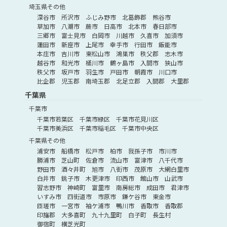
埼玉県その他
深谷市
所沢市
ふじみ野市
北葛飾郡
熊谷市
草加市
八潮市
蕨市
日高市
北本市
春日部市
三郷市
富士見市
白岡市
川越市
久喜市
加須市
蓮田市
新座市
上尾市
幸手市
行田市
飯能市
本庄市
吉川市
東松山市
鴻巣市
秩父郡
志木市
越谷市
和光市
桶川市
鶴ヶ島市
入間市
狭山市
秩父市
坂戸市
羽生市
戸田市
朝霞市
川口市
比企郡
児玉郡
南埼玉郡
北足立郡
入間郡
大里郡
千葉県
千葉市
千葉市若葉区
千葉市緑区
千葉市花見川区
千葉市美浜区
千葉市稲毛区
千葉市中央区
千葉県その他
浦安市
船橋市
松戸市
柏市
我孫子市
市川市
勝浦市
芝山町
佐倉市
流山市
富津市
八千代市
野田市
酒々井町
旭市
八街市
茂原市
大網白里市
白井市
銚子市
木更津市
印西市
館山市
山武市
習志野市
神崎町
富里市
南房総市
成田市
君津市
いすみ市
四街道市
市原市
鎌ケ谷市
東金市
匝瑳市
一宮市
袖ケ浦市
鴨川市
香取市
香取郡
印旛郡
大多喜町
九十九里町
白子町
長生村
御宿町
横芝光町