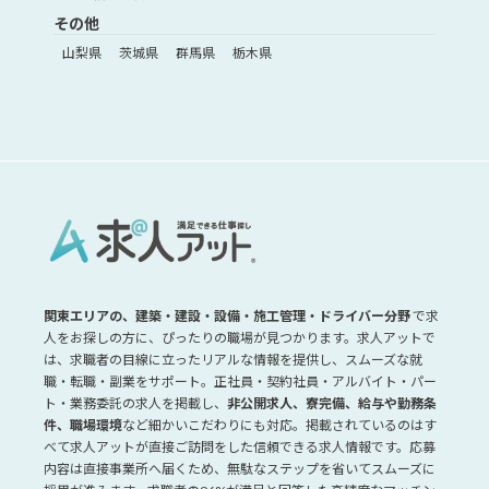
その他
山梨県
茨城県
群馬県
栃木県
関東エリアの、建築・建設・設備・施工管理・ドライバー分野
で求
人をお探しの方に、ぴったりの職場が見つかります。求人アットで
は、求職者の目線に立ったリアルな情報を提供し、スムーズな就
職・転職・副業をサポート。正社員・契約社員・アルバイト・パー
ト・業務委託の求人を掲載し、
非公開求人、寮完備、給与や勤務条
件、職場環境
など細かいこだわりにも対応。掲載されているのはす
べて求人アットが直接ご訪問をした信頼できる求人情報です。応募
内容は直接事業所へ届くため、無駄なステップを省いてスムーズに