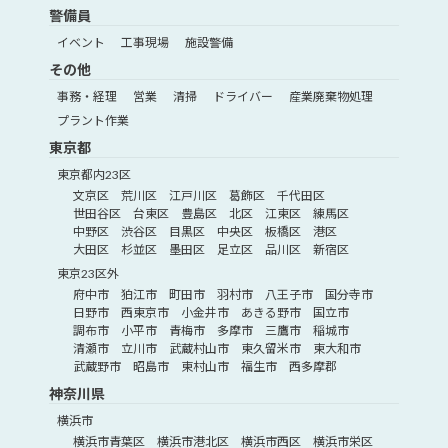
警備員
イベント
工事現場
施設警備
その他
事務・経理
営業
清掃
ドライバー
産業廃棄物処理
プラント作業
東京都
東京都内23区
文京区
荒川区
江戸川区
葛飾区
千代田区
世田谷区
台東区
豊島区
北区
江東区
練馬区
中野区
渋谷区
目黒区
中央区
板橋区
港区
大田区
杉並区
墨田区
足立区
品川区
新宿区
東京23区外
府中市
狛江市
町田市
羽村市
八王子市
国分寺市
日野市
西東京市
小金井市
あきる野市
国立市
調布市
小平市
青梅市
多摩市
三鷹市
稲城市
清瀬市
立川市
武蔵村山市
東久留米市
東大和市
武蔵野市
昭島市
東村山市
福生市
西多摩郡
神奈川県
横浜市
横浜市青葉区
横浜市港北区
横浜市西区
横浜市栄区