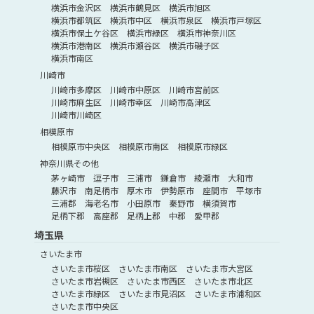
横浜市金沢区
横浜市鶴見区
横浜市旭区
横浜市都筑区
横浜市中区
横浜市泉区
横浜市戸塚区
横浜市保土ケ谷区
横浜市緑区
横浜市神奈川区
横浜市港南区
横浜市瀬谷区
横浜市磯子区
横浜市南区
川崎市
川崎市多摩区
川崎市中原区
川崎市宮前区
川崎市麻生区
川崎市幸区
川崎市高津区
川崎市川崎区
相模原市
相模原市中央区
相模原市南区
相模原市緑区
神奈川県その他
茅ヶ崎市
逗子市
三浦市
鎌倉市
綾瀬市
大和市
藤沢市
南足柄市
厚木市
伊勢原市
座間市
平塚市
三浦郡
海老名市
小田原市
秦野市
横須賀市
足柄下郡
高座郡
足柄上郡
中郡
愛甲郡
埼玉県
さいたま市
さいたま市桜区
さいたま市南区
さいたま市大宮区
さいたま市岩槻区
さいたま市西区
さいたま市北区
さいたま市緑区
さいたま市見沼区
さいたま市浦和区
さいたま市中央区