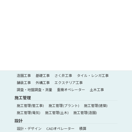
内装工事
塗装工事
大工工事
重量工事
タイル・石工事
外壁工事
左官工事
揚重工
防水・シーリング工事
設備
設備工事
管工事
保温・断熱工事
熱絶縁工事
水道設備工事
消防設備工事
電気
電気通信工事
電気工事
太陽光工事
土木
造園工事
基礎工事
さく井工事
タイル・レンガ工事
舗装工事
外構工事
エクステリア工事
調査・地盤調査・測量
重機オペレーター
土木工事
施工管理
施工管理(管工事)
施工管理(プラント)
施工管理(建築)
施工管理(電気)
施工管理(土木)
施工管理(造園)
設計
設計・デザイン
CADオペレーター
積算