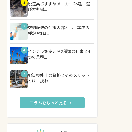
2
腰道具おすすめメーカー26選｜選
び方も徹...
3
空調設備の仕事内容とは｜業務の
種類や1日...
4
インフラを支える2種類の仕事と4
つの業種...
5
配管技能士の資格とそのメリット
とは｜携わ...
コラムをもっと見る