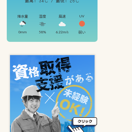
最高: 34℃ / 最低: 26℃
UV
降水量
湿度
風速
0mm
58%
6.22m/s
弱い