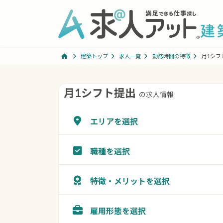
コ
ナ
ン
ビ
テ
ゲ
ン
ー
ツ
シ
建築トップ
求人一覧
勤務時間の特徴
月1シフ
へ
ョ
ス
ン
コ
ナ
キ
に
月1シフト提出
の求人情報
ン
ビ
ッ
移
テ
ゲ
プ
動
エリアを選択
ン
ー
ツ
シ
へ
ョ
職種を選択
ス
ン
キ
に
特徴・メリットを選択
ッ
移
プ
動
雇用形態を選択