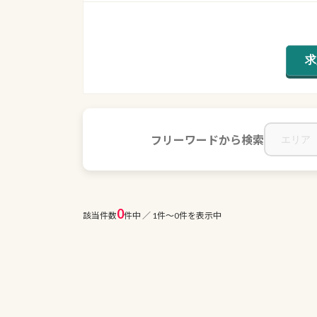
フリーワードから検索
0
該当件数
件中 ／ 1件〜0件を表示中