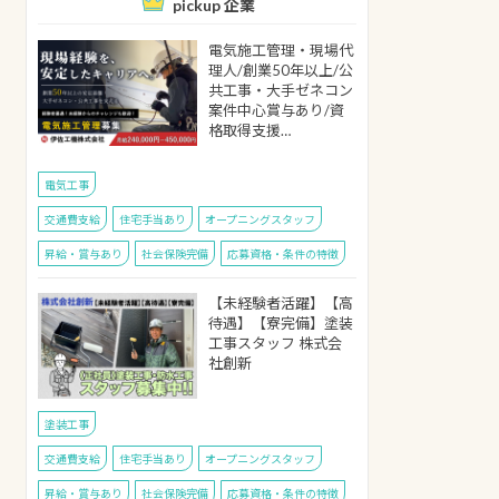
pickup 企業
電気施工管理・現場代
理人/創業50年以上/公
共工事・大手ゼネコン
案件中心賞与あり/資
格取得支援…
電気工事
交通費支給
住宅手当あり
オープニングスタッフ
昇給・賞与あり
社会保険完備
応募資格・条件の特徴
【未経験者活躍】【高
待遇】【寮完備】塗装
工事スタッフ 株式会
社創新
塗装工事
交通費支給
住宅手当あり
オープニングスタッフ
昇給・賞与あり
社会保険完備
応募資格・条件の特徴