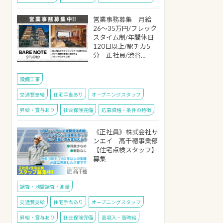
営業事務募集 月給
26～35万円/フレック
スタイム制/年間休日
120日以上/駅チカ5
分 正社員/渋谷…
設備工事
交通費支給
住宅手当あり
オープニングスタッフ
昇給・賞与あり
社会保険完備
応募資格・条件の特徴
《正社員》株式会社サ
ンエイ 高千穂事業部
【住宅点検スタッフ】
募集
調査・地盤調査・測量
交通費支給
住宅手当あり
オープニングスタッフ
昇給・賞与あり
社会保険完備
高収入・高時給