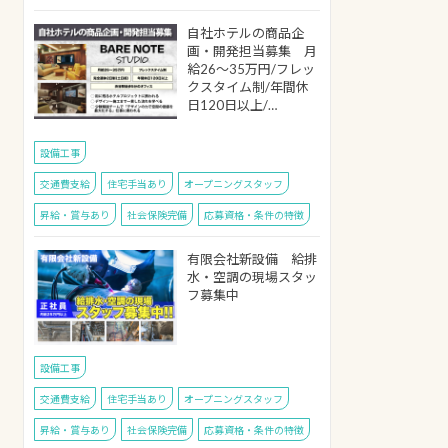
自社ホテルの商品企
画・開発担当募集 月
給26～35万円/フレッ
クスタイム制/年間休
日120日以上/…
設備工事
交通費支給
住宅手当あり
オープニングスタッフ
昇給・賞与あり
社会保険完備
応募資格・条件の特徴
有限会社新設備 給排
水・空調の現場スタッ
フ募集中
設備工事
交通費支給
住宅手当あり
オープニングスタッフ
昇給・賞与あり
社会保険完備
応募資格・条件の特徴